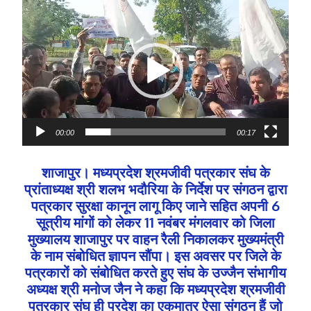
V
i
d
e
o
P
l
a
y
00:00
00:17
e
r
शाजापुर। मध्यप्रदेश श्रमजीवी पत्रकार संघ के
प्रांताध्यक्ष श्री शलभ भदौरिया के निर्देश पर संगठन द्वारा
पत्रकार सुरक्षा कानून लागू किए जाने सहित अपनी 6
सूत्रीय मांगों को लेकर 11 नवंबर मंगलवार को जिला
मुख्यालय शाजापुर पर वाहन रैली निकालकर मुख्यमंत्री
के नाम संबोधित ज्ञापन सौंपा। इस अवसर पर जिले के
पत्रकारों को संबोधित करते हुए संघ के उज्जैन संभागीय
अध्यक्ष श्री मनोज जैन ने कहा कि मध्यप्रदेश श्रमजीवी
पत्रकार संघ ही प्रदेश का एकमात्र ऐसा संगठन हैं जो