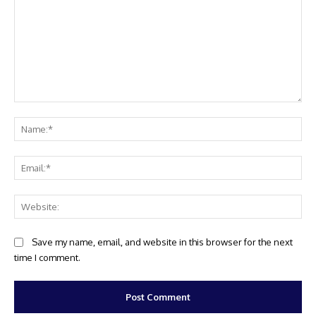
Comment:
Na
Ema
Web
Save my name, email, and website in this browser for the next
time I comment.