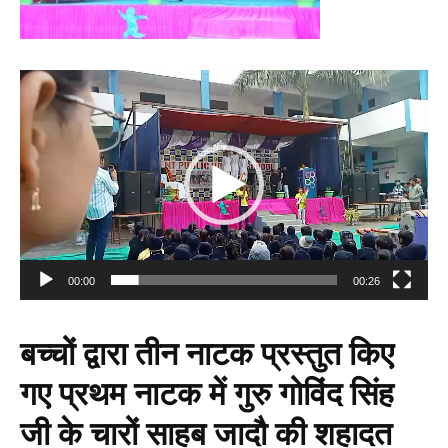
V
i
d
e
o
P
l
a
y
e
00:00
00:26
r
बच्चों द्वारा तीन नाटक प्रस्तुत किए
गए प्रथम नाटक में गुरु गोविंद सिंह
जी के चारों साहब जादौ की शहादत