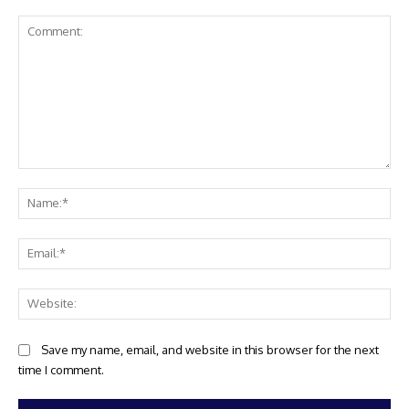
Comment:
Na
Ema
Web
Save my name, email, and website in this browser for the next
time I comment.