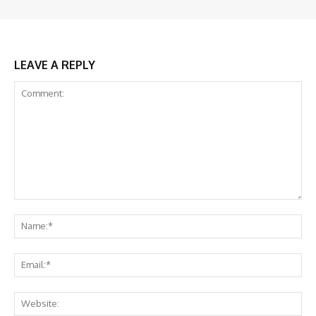
LEAVE A REPLY
Comment:
Na
Ema
Web