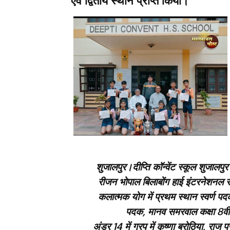
शुजालपुर।दीप्ति कॉन्वेंट स्कूल शुजालपुर
रीजन भोपाल बिलाबोंग हाई इंटरनेशनल स्
कलात्मक योग में प्रथम स्थान स्वर्ण पदक
पदक, मानव समरवाल कक्षा 8वी ल
अंडर 14 में गु्रप में कृष्णा बरोठिया, राज